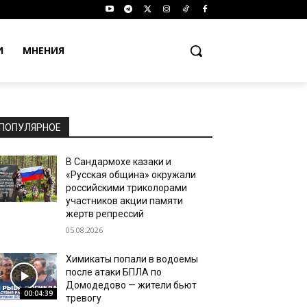
И
МНЕНИЯ
ПОПУЛЯРНОЕ
В Сандармохе казаки и
«Русская община» окружали
российскими триколорами
участников акции памяти
жертв репрессий
05.08.2026
Химикаты попали в водоемы
после атаки БПЛА по
Домодедово — жители бьют
00:04:39
тревогу