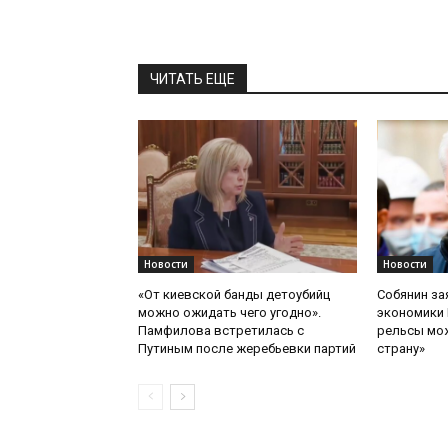
ЧИТАТЬ ЕЩЕ
Новости
Новости
«От киевской банды детоубийц
Собянин за
можно ожидать чего угодно».
экономики 
Памфилова встретилась с
рельсы мож
Путиным после жеребьевки партий
страну»