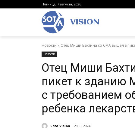
Пятница, 7 августа, 2026
VISION
Новости
Отец Миши Бахтина со СМА вышел в пикет
Новости
Отец Миши Бахт
пикет к зданию 
с требованием о
ребенка лекарс
Sota Vision
28.05.2024