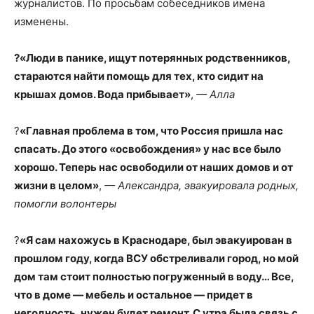
журналистов. По просьбам собеседников имена
изменены.
?«Люди в панике, ищут потерянных родственников,
стараются найти помощь для тех, кто сидит на
крышах домов. Вода прибывает»
,
— Алла
?
«Главная проблема в том, что Россия пришла нас
спасать. До этого «освобождения» у нас все было
хорошо. Теперь нас освободили от наших домов и от
жизни в целом»
,
— Александра, эвакуировала родных,
помогли волонтеры
?
«Я сам нахожусь в Краснодаре, был эвакуирован в
прошлом году, когда ВСУ обстреливали город, но мой
дом там стоит полностью погруженный в воду… Все,
что в доме — мебель и остальное — придет в
негодность, нужен будет ремонт. С утра была связь с