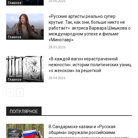
29.06.2026
Главное
«Русские артисты реально супер
крутые. Так, как они, больше никто не
работает»: актриса Варвара Шмыкова о
международном успехе и фильме
Главное
«Минотавр»
28.05.2026
«В каждой вагон нерастраченной
нежности»: истории политических узниц
«о женском» за решеткой
28.04.2026
Главное
ПОПУЛЯРНОЕ
В Сандармохе казаки и «Русская
община» окружали российскими