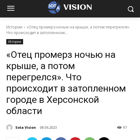
VISION
Истории
«Отец промерз ночью на крыше, а потом перегрелся».
Что происходит в затопленном...
Истории
«Отец промерз ночью на
крыше, а потом
перегрелся». Что
происходит в затопленном
городе в Херсонской
области
Sota Vision
08.06.2023
97