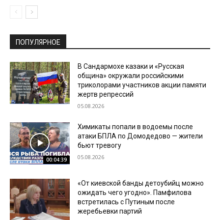
ПОПУЛЯРНОЕ
В Сандармохе казаки и «Русская
община» окружали российскими
триколорами участников акции памяти
жертв репрессий
05.08.2026
Химикаты попали в водоемы после
атаки БПЛА по Домодедово — жители
бьют тревогу
05.08.2026
00:04:39
«От киевской банды детоубийц можно
ожидать чего угодно». Памфилова
встретилась с Путиным после
жеребьевки партий