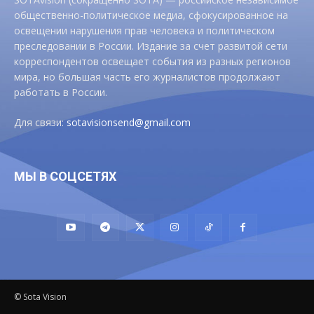
общественно-политическое медиа, сфокусированное на
освещении нарушения прав человека и политическом
преследовании в России. Издание за счет развитой сети
корреспондентов освещает события из разных регионов
мира, но большая часть его журналистов продолжают
работать в России.
Для связи:
sotavisionsend@gmail.com
МЫ В СОЦСЕТЯХ
© Sota Vision