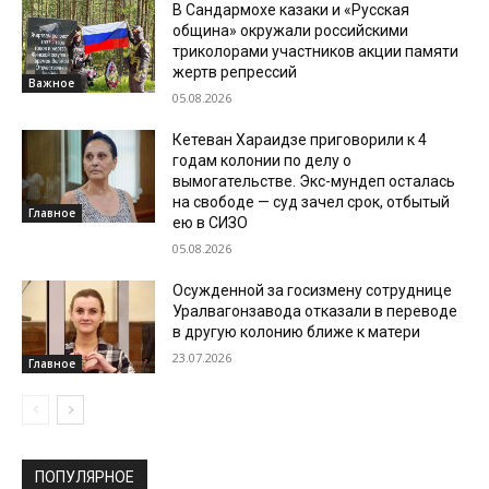
В Сандармохе казаки и «Русская
община» окружали российскими
триколорами участников акции памяти
жертв репрессий
Важное
05.08.2026
Кетеван Хараидзе приговорили к 4
годам колонии по делу о
вымогательстве. Экс-мундеп осталась
на свободе — суд зачел срок, отбытый
Главное
ею в СИЗО
05.08.2026
Осужденной за госизмену сотруднице
Уралвагонзавода отказали в переводе
в другую колонию ближе к матери
23.07.2026
Главное
ПОПУЛЯРНОЕ