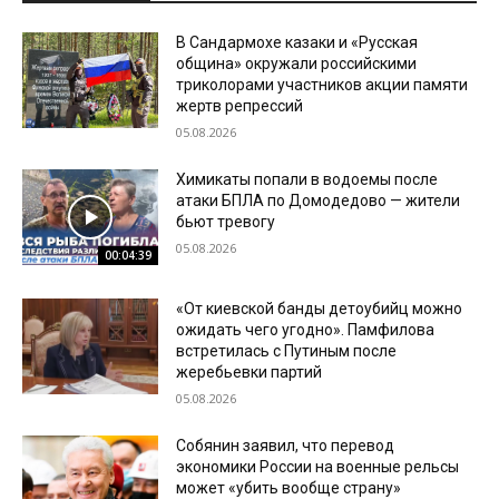
В Сандармохе казаки и «Русская
община» окружали российскими
триколорами участников акции памяти
жертв репрессий
05.08.2026
Химикаты попали в водоемы после
атаки БПЛА по Домодедово — жители
бьют тревогу
05.08.2026
00:04:39
«От киевской банды детоубийц можно
ожидать чего угодно». Памфилова
встретилась с Путиным после
жеребьевки партий
05.08.2026
Собянин заявил, что перевод
экономики России на военные рельсы
может «убить вообще страну»