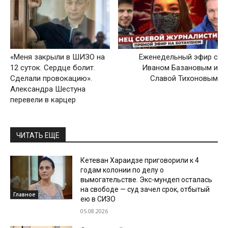
«Меня закрыли в ШИЗО на
Еженедельный эфир с
12 суток. Сердце болит.
Иваном Базановым и
Сделали провокацию».
Славой Тихоновым
Александра Шестуна
перевели в карцер
ЧИТАТЬ ЕЩЕ
Кетеван Хараидзе приговорили к 4
годам колонии по делу о
вымогательстве. Экс-мундеп осталась
на свободе — суд зачел срок, отбытый
Главное
ею в СИЗО
05.08.2026