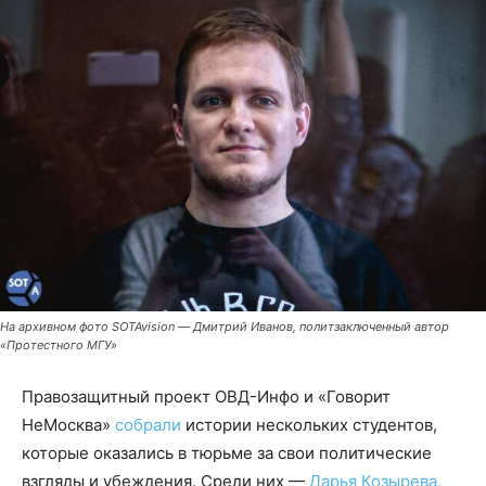
На архивном фото SOTAvision — Дмитрий Иванов, политзаключенный автор
«Протестного МГУ»
Правозащитный проект ОВД-Инфо и «Говорит
НеМосква»
собрали
истории нескольких студентов,
которые оказались в тюрьме за свои политические
взгляды и убеждения. Среди них —
Дарья Козырева,