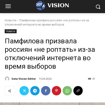
VISION
Новости
Памфилова призвала россиян «не роптать» из-за
отключений интернета во время выборов
Новости
Памфилова призвала
россиян «не роптать» из-за
отключений интернета во
время выборов
Sota Vision Editor
15.06.2026
41