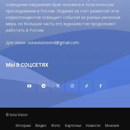
освещении нарушения прав человека и политическом
преследовании в России. Издание за счет развитой сети
корреспондентов освещает события из разных регионов
мира, но большая часть его журналистов продолжают
работать в России.
Для связи:
sotavisionsend@gmail.com
МЫ В СОЦСЕТЯХ
© Sota Vision
Истории
Видео
Фото
Карточки
Новости
Мнения