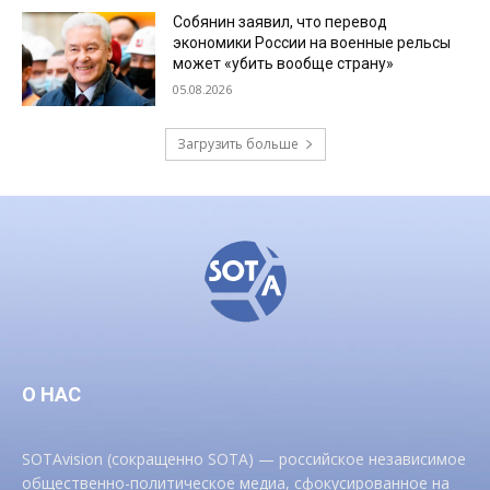
Собянин заявил, что перевод
экономики России на военные рельсы
может «убить вообще страну»
05.08.2026
Загрузить больше
О НАС
SOTAvision (сокращенно SOTA) — российское независимое
общественно-политическое медиа, сфокусированное на