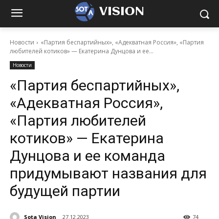
VISION
Новости
«Партия беспартийных», «Адекватная Россия», «Партия
любителей котиков» — Екатерина Дунцова и ее...
Новости
«Партия беспартийных»,
«Адекватная Россия»,
«Партия любителей
котиков» — Екатерина
Дунцова и ее команда
придумывают названия для
будущей партии
Sota Vision
27.12.2023
74