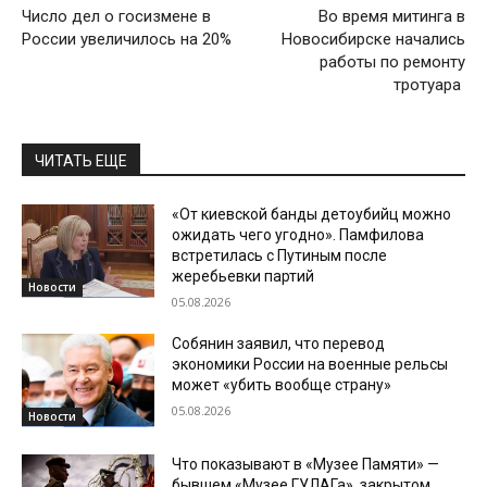
Число дел о госизмене в
Во время митинга в
России увеличилось на 20%
Новосибирске начались
работы по ремонту
тротуара
ЧИТАТЬ ЕЩЕ
«От киевской банды детоубийц можно
ожидать чего угодно». Памфилова
встретилась с Путиным после
жеребьевки партий
Новости
05.08.2026
Собянин заявил, что перевод
экономики России на военные рельсы
может «убить вообще страну»
05.08.2026
Новости
Что показывают в «Музее Памяти» —
бывшем «Музее ГУЛАГа», закрытом