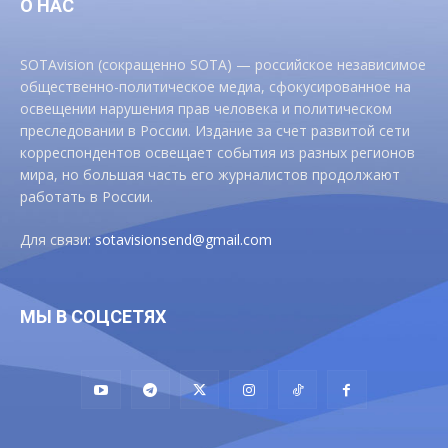
О НАС
SOTAvision (сокращенно SOTA) — российское независимое
общественно-политическое медиа, сфокусированное на
освещении нарушения прав человека и политическом
преследовании в России. Издание за счет развитой сети
корреспондентов освещает события из разных регионов
мира, но большая часть его журналистов продолжают
работать в России.
Для связи:
sotavisionsend@gmail.com
МЫ В СОЦСЕТЯХ