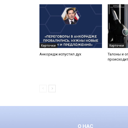
Карточки
Карточки
Анкоридж испустил дух
Талоны и о
происходит
О НАС