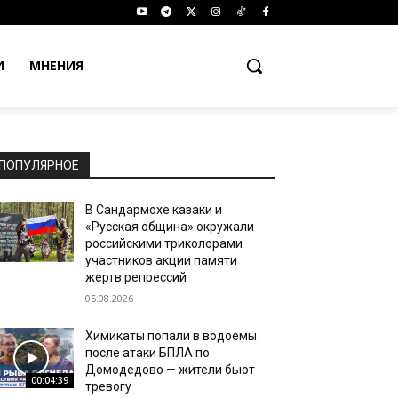
И
МНЕНИЯ
ПОПУЛЯРНОЕ
В Сандармохе казаки и
«Русская община» окружали
российскими триколорами
участников акции памяти
жертв репрессий
05.08.2026
Химикаты попали в водоемы
после атаки БПЛА по
Домодедово — жители бьют
00:04:39
тревогу