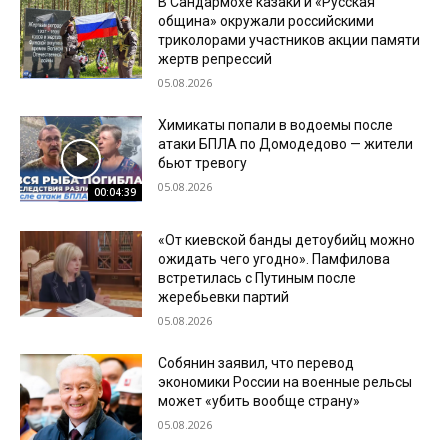
В Сандармохе казаки и «Русская
община» окружали российскими
триколорами участников акции памяти
жертв репрессий
05.08.2026
Химикаты попали в водоемы после
атаки БПЛА по Домодедово — жители
бьют тревогу
05.08.2026
00:04:39
«От киевской банды детоубийц можно
ожидать чего угодно». Памфилова
встретилась с Путиным после
жеребьевки партий
05.08.2026
Собянин заявил, что перевод
экономики России на военные рельсы
может «убить вообще страну»
05.08.2026