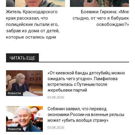
Житель Краснодарского
Боевики Гиркина: «Мне
края рассказал, что
стыдно, от чего я бабушек
полицейские пытали его,
освобождаю?»
забрав из дома от детей,
которые остались одни
ЧИТАТЬ ЕЩЕ
«От киевской банды детоубийц можно
ожидать чего угодно». Памфилова
встретилась с Путиным после
жеребьевки партий
Новости
05.08.2026
Собянин заявил, что перевод
экономики России на военные рельсы
может «убить вообще страну»
05.08.2026
Новости