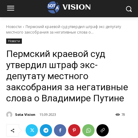
VISION
Новости
Пермский краевой суд утвердил штраф экс-депутату
местного заксобрания за негативные слова о...
Новости
Пермский краевой суд
утвердил штраф экс-
депутату местного
заксобрания за негативные
слова о Владимире Путине
Sota Vision
15.09.2023
78