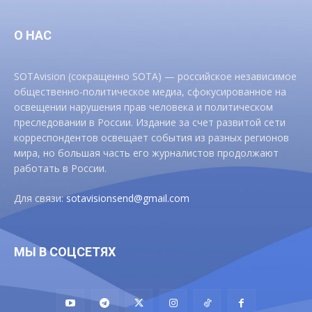
О НАС
SOTAvision (сокращенно SOTA) — российское независимое
общественно-политическое медиа, сфокусированное на
освещении нарушения прав человека и политическом
преследовании в России. Издание за счет развитой сети
корреспондентов освещает события из разных регионов
мира, но большая часть его журналистов продолжают
работать в России.
Для связи:
sotavisionsend@gmail.com
МЫ В СОЦСЕТЯХ