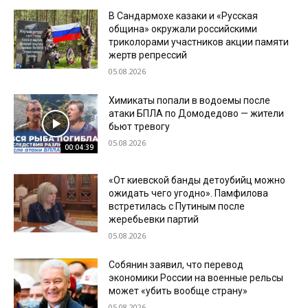
В Сандармохе казаки и «Русская
община» окружали российскими
триколорами участников акции памяти
жертв репрессий
05.08.2026
Химикаты попали в водоемы после
атаки БПЛА по Домодедово — жители
бьют тревогу
05.08.2026
00:04:39
«От киевской банды детоубийц можно
ожидать чего угодно». Памфилова
встретилась с Путиным после
жеребьевки партий
05.08.2026
Собянин заявил, что перевод
экономики России на военные рельсы
может «убить вообще страну»
05.08.2026