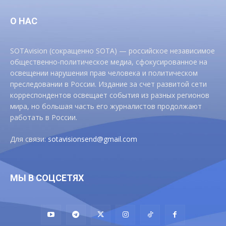
О НАС
SOTAvision (сокращенно SOTA) — российское независимое
общественно-политическое медиа, сфокусированное на
освещении нарушения прав человека и политическом
преследовании в России. Издание за счет развитой сети
корреспондентов освещает события из разных регионов
мира, но большая часть его журналистов продолжают
работать в России.
Для связи:
sotavisionsend@gmail.com
МЫ В СОЦСЕТЯХ