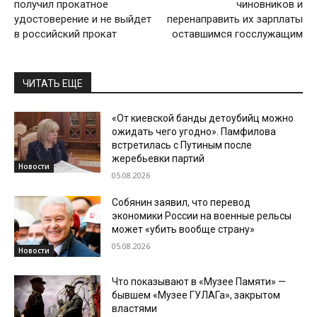
получил прокатное
чиновников и
удостоверение и не выйдет
перенаправить их зарплаты
в российский прокат
оставшимся госслужащим
ЧИТАТЬ ЕЩЕ
«От киевской банды детоубийц можно
ожидать чего угодно». Памфилова
встретилась с Путиным после
жеребьевки партий
Новости
05.08.2026
Собянин заявил, что перевод
экономики России на военные рельсы
может «убить вообще страну»
05.08.2026
Новости
Что показывают в «Музее Памяти» —
бывшем «Музее ГУЛАГа», закрытом
властями