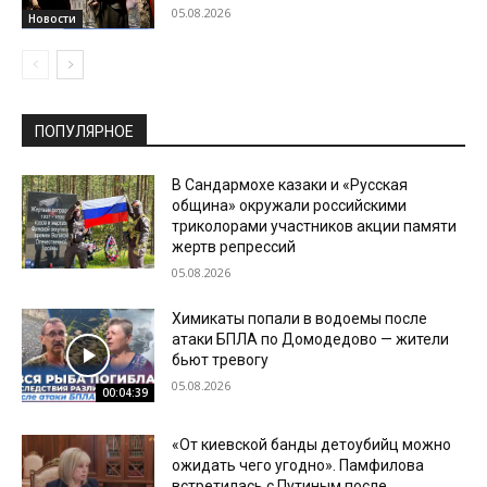
05.08.2026
Новости
ПОПУЛЯРНОЕ
В Сандармохе казаки и «Русская
община» окружали российскими
триколорами участников акции памяти
жертв репрессий
05.08.2026
Химикаты попали в водоемы после
атаки БПЛА по Домодедово — жители
бьют тревогу
05.08.2026
00:04:39
«От киевской банды детоубийц можно
ожидать чего угодно». Памфилова
встретилась с Путиным после