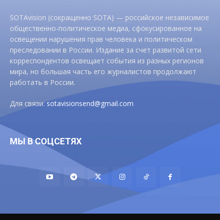
SOTAvision (сокращенно SOTA) — российское независимое
общественно-политическое медиа, сфокусированное на
освещении нарушения прав человека и политическом
преследовании в России. Издание за счет развитой сети
корреспондентов освещает события из разных регионов
мира, но большая часть его журналистов продолжают
работать в России.
Для связи:
sotavisionsend@gmail.com
МЫ В СОЦСЕТЯХ