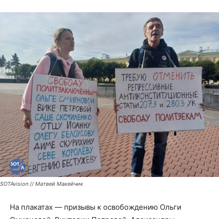
SOTAvision // Матвей Макейчик
На плакатах — призывы к освобождению Ольги