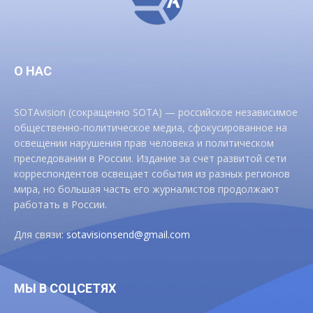
О НАС
SOTAvision (сокращенно SOTA) — российское независимое
общественно-политическое медиа, сфокусированное на
освещении нарушения прав человека и политическом
преследовании в России. Издание за счет развитой сети
корреспондентов освещает события из разных регионов
мира, но большая часть его журналистов продолжают
работать в России.
Для связи:
sotavisionsend@gmail.com
МЫ В СОЦСЕТЯХ