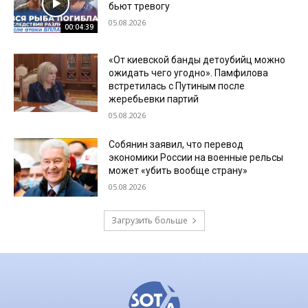
бьют тревогу
05.08.2026
00:04:39
«От киевской банды детоубийц можно
ожидать чего угодно». Памфилова
встретилась с Путиным после
жеребьевки партий
05.08.2026
Собянин заявил, что перевод
экономики России на военные рельсы
может «убить вообще страну»
05.08.2026
Загрузить больше