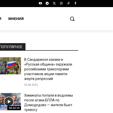
И
МНЕНИЯ
ПОПУЛЯРНОЕ
В Сандармохе казаки и
«Русская община» окружали
российскими триколорами
участников акции памяти
жертв репрессий
05.08.2026
Химикаты попали в водоемы
после атаки БПЛА по
Домодедово — жители бьют
00:04:39
тревогу