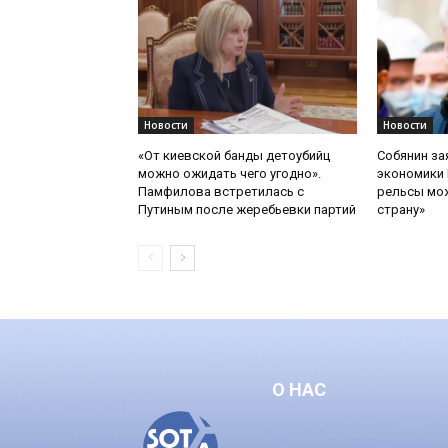
Новости
Новости
«От киевской банды детоубийц
Собянин за
можно ожидать чего угодно».
экономики 
Памфилова встретилась с
рельсы мож
Путиным после жеребьевки партий
страну»
О НАС