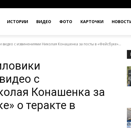
ИСТОРИИ
ВИДЕО
ФОТО
КАРТОЧКИ
НОВОСТ
 видео с извинениями Николая Конашенка за посты в «Фейсбуке»...
иловики
видео с
колая Конашенка за
е» о теракте в