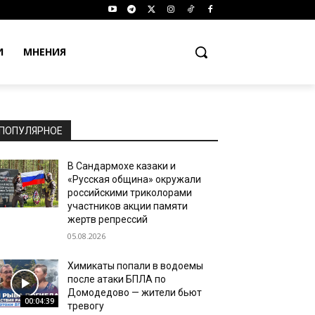
И
МНЕНИЯ
ПОПУЛЯРНОЕ
В Сандармохе казаки и
«Русская община» окружали
российскими триколорами
участников акции памяти
жертв репрессий
05.08.2026
Химикаты попали в водоемы
после атаки БПЛА по
Домодедово — жители бьют
00:04:39
тревогу