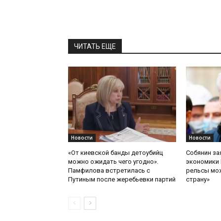
ЧИТАТЬ ЕЩЕ
Новости
Новости
«От киевской банды детоубийц
Собянин за
можно ожидать чего угодно».
экономики 
Памфилова встретилась с
рельсы мож
Путиным после жеребьевки партий
страну»