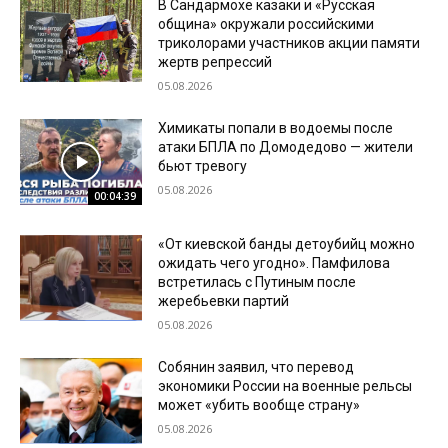
В Сандармохе казаки и «Русская
община» окружали российскими
триколорами участников акции памяти
жертв репрессий
05.08.2026
Химикаты попали в водоемы после
атаки БПЛА по Домодедово — жители
бьют тревогу
05.08.2026
00:04:39
«От киевской банды детоубийц можно
ожидать чего угодно». Памфилова
встретилась с Путиным после
жеребьевки партий
05.08.2026
Собянин заявил, что перевод
экономики России на военные рельсы
может «убить вообще страну»
05.08.2026