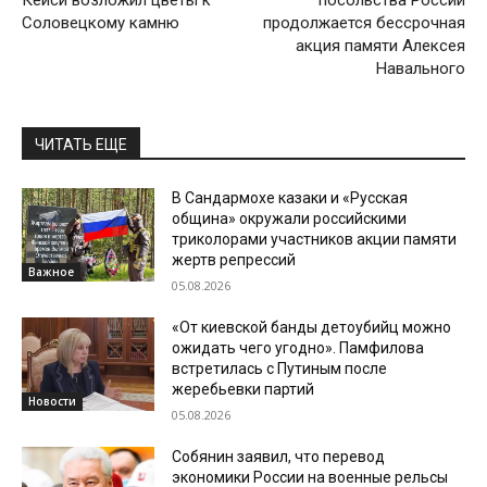
Кейси возложил цветы к
посольства России
Соловецкому камню
продолжается бессрочная
акция памяти Алексея
Навального
ЧИТАТЬ ЕЩЕ
В Сандармохе казаки и «Русская
община» окружали российскими
триколорами участников акции памяти
жертв репрессий
Важное
05.08.2026
«От киевской банды детоубийц можно
ожидать чего угодно». Памфилова
встретилась с Путиным после
жеребьевки партий
Новости
05.08.2026
Собянин заявил, что перевод
экономики России на военные рельсы