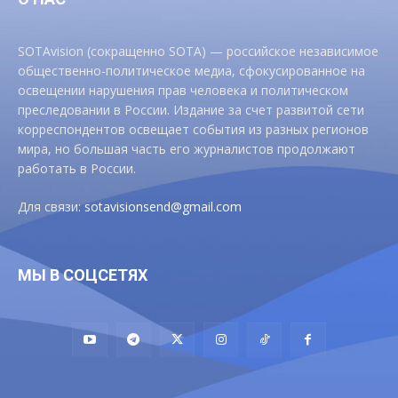
SOTAvision (сокращенно SOTA) — российское независимое
общественно-политическое медиа, сфокусированное на
освещении нарушения прав человека и политическом
преследовании в России. Издание за счет развитой сети
корреспондентов освещает события из разных регионов
мира, но большая часть его журналистов продолжают
работать в России.
Для связи:
sotavisionsend@gmail.com
МЫ В СОЦСЕТЯХ