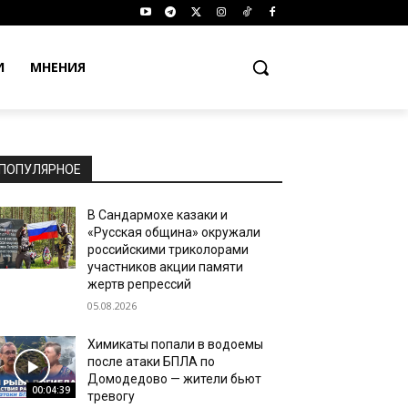
И
МНЕНИЯ
ПОПУЛЯРНОЕ
В Сандармохе казаки и
«Русская община» окружали
российскими триколорами
участников акции памяти
жертв репрессий
05.08.2026
Химикаты попали в водоемы
после атаки БПЛА по
Домодедово — жители бьют
00:04:39
тревогу