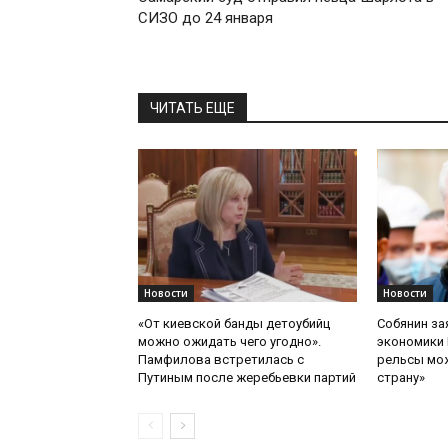
СИЗО до 24 января
ЧИТАТЬ ЕЩЕ
Новости
Новости
«От киевской банды детоубийц
Собянин за
можно ожидать чего угодно».
экономики 
Памфилова встретилась с
рельсы мож
Путиным после жеребьевки партий
страну»