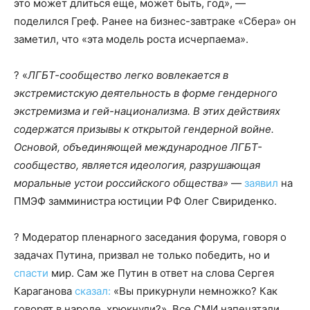
это может длиться еще, может быть, год», —
поделился Греф. Ранее на бизнес-завтраке «Сбера» он
заметил, что «эта модель роста исчерпаема».
? «
ЛГБТ-сообщество легко вовлекается в
экстремистскую деятельность в форме гендерного
экстремизма и гей-национализма. В этих действиях
содержатся призывы к открытой гендерной войне.
Основой, объединяющей международное ЛГБТ-
сообщество, является идеология, разрушающая
моральные устои российского общества»
—
заявил
на
ПМЭФ замминистра юстиции РФ Олег Свириденко​​​.
? Модератор пленарного заседания форума, говоря о
задачах Путина, призвал не только победить, но и
спасти
мир. Сам же Путин в ответ на слова Сергея
Караганова
сказал:
«Вы прикурнули немножко? Как
говорят в народе, хрюкнули?». Все СМИ напечатали