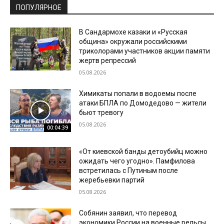
ПОПУЛЯРНОЕ
В Сандармохе казаки и «Русская
община» окружали российскими
триколорами участников акции памяти
жертв репрессий
05.08.2026
Химикаты попали в водоемы после
атаки БПЛА по Домодедово — жители
бьют тревогу
05.08.2026
00:04:39
«От киевской банды детоубийц можно
ожидать чего угодно». Памфилова
встретилась с Путиным после
жеребьевки партий
05.08.2026
Собянин заявил, что перевод
экономики России на военные рельсы