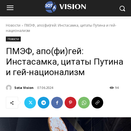
VISION
Новости
ПМЭФ, апо(фи)гей: Инстасамка, цитаты Путина и гей-
национализм
Новости
ПМЭФ, апо(фи)гей:
Инстасамка, цитаты Путина
и гей-национализм
Sota Vision
07.06.2024
94