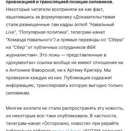
провокацией и трансляцией позиции силовиков.
Некоторые читатели восприняли ее как факт,
зацепившись за формулировку «
Доказательствами
стали размещенные там кадры (ютюб “Навальный
Live”, “Популярная политика”, телеграм-канал
“Команда Навального”) и прямые переводы со “Сбера”
на “Сбер” от публичных сотрудников ФБК
журналистам
». Это ложь — представленные в
«документах» ссылки вообще не имеют отношения ни
к Антонине Фаворской, ни к Артему Кригеру. Мы
проверили каждую из них. Публикация содержит
информацию, транслировать которую выгодно только
силовикам.
Многие коллеги не стали распространять эту новость,
но некоторые все-таки опубликовали. В частности,
телеграм-канал «Осторожно, новости» при рерайте
публикации добавил
ложный факт:
«SOTA** получила