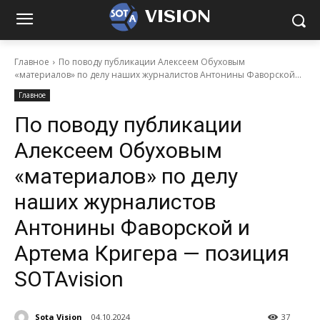
VISION
Главное
По поводу публикации Алексеем Обуховым
«материалов» по делу наших журналистов Антонины Фаворской...
Главное
По поводу публикации
Алексеем Обуховым
«материалов» по делу
наших журналистов
Антонины Фаворской и
Артема Кригера — позиция
SOTAvision
Sota Vision
04.10.2024
37