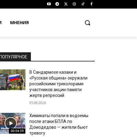
И
МНЕНИЯ
ПОПУЛЯРНОЕ
В Сандармохе казаки и
«Русская община» окружали
российскими триколорами
участников акции памяти
жертв репрессий
05.08.2026
Химикаты попали в водоемы
после атаки БПЛА по
Домодедово — жители бьют
00:04:39
тревогу