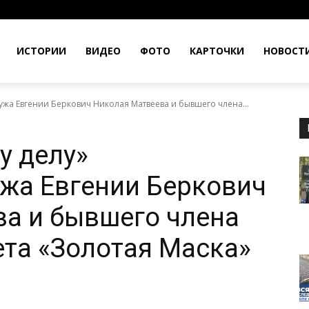
ИСТОРИИ
ВИДЕО
ФОТО
КАРТОЧКИ
НОВОСТ
жа Евгении Беркович Николая Матвеева и бывшего члена...
у делу»
жа Евгении Беркович
а и бывшего члена
ета «Золотая Маска»