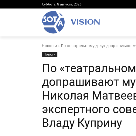
Суббота, 8 августа, 2026
VISION
Новости
По «театральному делу» допрашивают му
Новости
По «театральном
допрашивают му
Николая Матвеев
экспертного сов
Владу Куприну