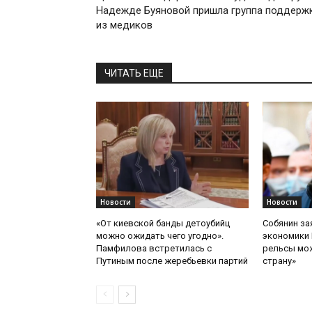
Надежде Буяновой пришла группа поддерж
из медиков
ЧИТАТЬ ЕЩЕ
Новости
Новости
«От киевской банды детоубийц
Собянин за
можно ожидать чего угодно».
экономики 
Памфилова встретилась с
рельсы мож
Путиным после жеребьевки партий
страну»