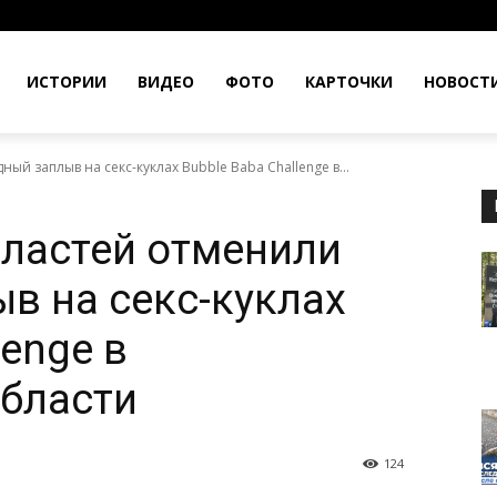
ИСТОРИИ
ВИДЕО
ФОТО
КАРТОЧКИ
НОВОСТ
й заплыв на секс-куклах Bubble Baba Challenge в...
ластей отменили
в на секс-куклах
lenge в
бласти
124