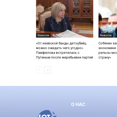
Новости
Новости
«От киевской банды детоубийц
Собянин за
можно ожидать чего угодно».
экономики 
Памфилова встретилась с
рельсы мож
Путиным после жеребьевки партий
страну»
О НАС