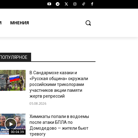
И
МНЕНИЯ
ПОПУЛЯРНОЕ
В Сандармохе казаки и
«Русская община» окружали
российскими триколорами
участников акции памяти
жертв репрессий
05.08.2026
Химикаты попали в водоемы
после атаки БПЛА по
Домодедово — жители бьют
00:04:39
тревогу