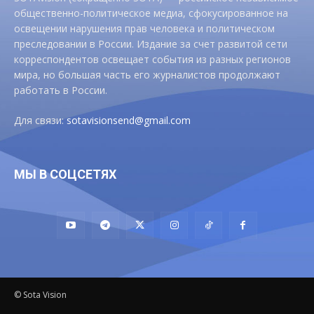
общественно-политическое медиа, сфокусированное на
освещении нарушения прав человека и политическом
преследовании в России. Издание за счет развитой сети
корреспондентов освещает события из разных регионов
мира, но большая часть его журналистов продолжают
работать в России.
Для связи:
sotavisionsend@gmail.com
МЫ В СОЦСЕТЯХ
© Sota Vision