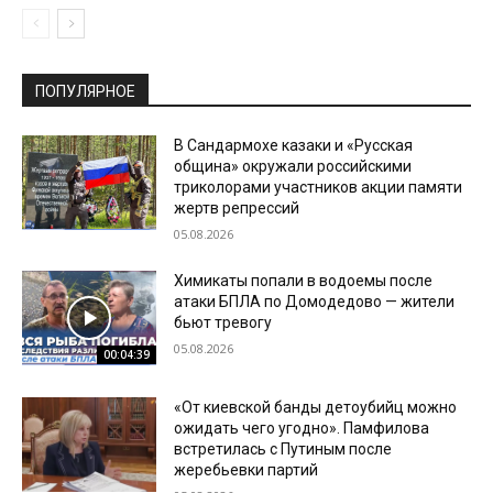
ПОПУЛЯРНОЕ
В Сандармохе казаки и «Русская
община» окружали российскими
триколорами участников акции памяти
жертв репрессий
05.08.2026
Химикаты попали в водоемы после
атаки БПЛА по Домодедово — жители
бьют тревогу
05.08.2026
00:04:39
«От киевской банды детоубийц можно
ожидать чего угодно». Памфилова
встретилась с Путиным после
жеребьевки партий