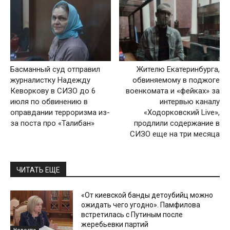
Басманный суд отправил
Жителю Екатеринбурга,
журналистку Надежду
обвиняемому в поджоге
Кеворкову в СИЗО до 6
военкомата и «фейках» за
июля по обвинению в
интервью каналу
оправдании терроризма из-
«Ходорковский Live»,
за поста про «Талибан»
продлили содержание в
СИЗО еще на три месяца
ЧИТАТЬ ЕЩЕ
«От киевской банды детоубийц можно
ожидать чего угодно». Памфилова
встретилась с Путиным после
жеребьевки партий
Новости