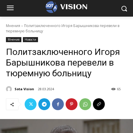
VISION
Мнения
Политзаключенного Игоря Барышникова перевели в
тюремную больницу
Мнения
Новости
Политзаключенного Игоря
Барышникова перевели в
тюремную больницу
Sota Vision
28.03.2024
65