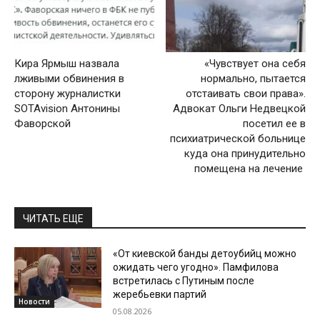
Кира Ярмыш назвала
«Чувствует она себя
лживыми обвинения в
нормально, пытается
сторону журналистки
отстаивать свои права».
SOTAvision Антонины
Адвокат Ольги Недвецкой
Фаворской
посетил ее в
психиатрической больнице
куда она принудительно
помещена на лечение
ЧИТАТЬ ЕЩЕ
«От киевской банды детоубийц можно
ожидать чего угодно». Памфилова
встретилась с Путиным после
жеребьевки партий
Новости
05.08.2026