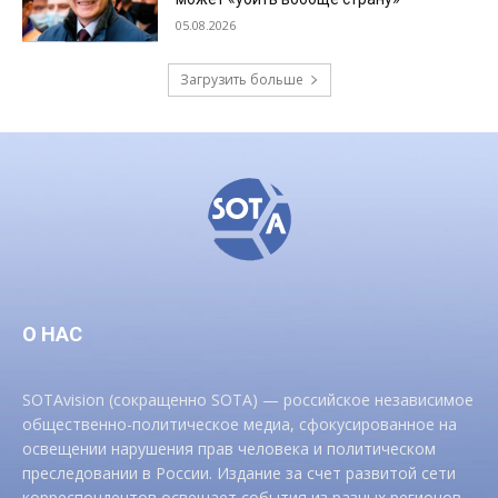
05.08.2026
Загрузить больше
О НАС
SOTAvision (сокращенно SOTA) — российское независимое
общественно-политическое медиа, сфокусированное на
освещении нарушения прав человека и политическом
преследовании в России. Издание за счет развитой сети
корреспондентов освещает события из разных регионов