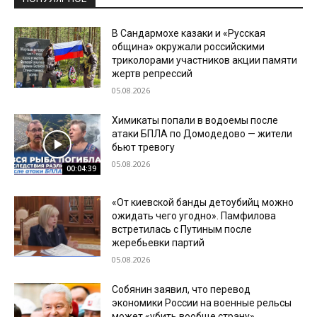
В Сандармохе казаки и «Русская
община» окружали российскими
триколорами участников акции памяти
жертв репрессий
05.08.2026
Химикаты попали в водоемы после
атаки БПЛА по Домодедово — жители
бьют тревогу
05.08.2026
00:04:39
«От киевской банды детоубийц можно
ожидать чего угодно». Памфилова
встретилась с Путиным после
жеребьевки партий
05.08.2026
Собянин заявил, что перевод
экономики России на военные рельсы
может «убить вообще страну»