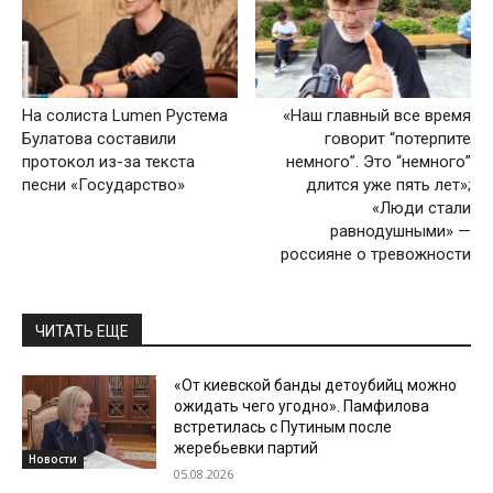
На солиста Lumen Рустема
«Наш главный все время
Булатова составили
говорит “потерпите
протокол из-за текста
немного”. Это “немного”
песни «Государство»
длится уже пять лет»;
«Люди стали
равнодушными» —
россияне о тревожности
ЧИТАТЬ ЕЩЕ
«От киевской банды детоубийц можно
ожидать чего угодно». Памфилова
встретилась с Путиным после
жеребьевки партий
Новости
05.08.2026