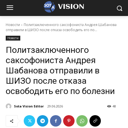
VISION
Новости
Политзаключенного саксофониста Андрея Шабанова
отправили в ШИЗО после отказа освободить его по...
Новости
Политзаключенного
саксофониста Андрея
Шабанова отправили в
ШИЗО после отказа
освободить его по болезни
Sota Vision Editor
29.06.2026
48