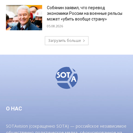
Собянин заявил, что перевод
экономики России на военные рельсы
может «убить вообще страну»
05.08.2026
Загрузить больше
О НАС
SOTAvision (сокращенно SOTA) — российское независимое
общественно-политическое медиа, сфокусированное на