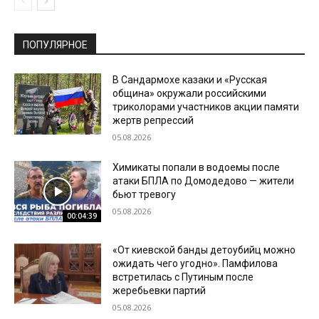
ПОПУЛЯРНОЕ
В Сандармохе казаки и «Русская
община» окружали российскими
триколорами участников акции памяти
жертв репрессий
05.08.2026
Химикаты попали в водоемы после
атаки БПЛА по Домодедово — жители
бьют тревогу
05.08.2026
00:04:39
«От киевской банды детоубийц можно
ожидать чего угодно». Памфилова
встретилась с Путиным после
жеребьевки партий
05.08.2026