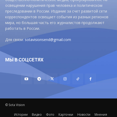
освещении нарушения прав человека и политическом
преследовании в России. Издание за счет развитой сети
корреспондентов освещает события из разных регионов
мира, но большая часть его журналистов продолжают
работать в России.
Для связи:
sotavisionsend@gmail.com
МЫ В СОЦСЕТЯХ
© Sota Vision
Истории
Видео
Фото
Карточки
Новости
Мнения