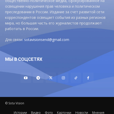
общественно-политическое медиа, сфокусированное на
освещении нарушения прав человека и политическом
преследовании в России. Издание за счет развитой сети
корреспондентов освещает события из разных регионов
мира, но большая часть его журналистов продолжают
работать в России.
Для связи:
sotavisionsend@gmail.com
МЫ В СОЦСЕТЯХ
© Sota Vision
Истории
Видео
Фото
Карточки
Новости
Мнения