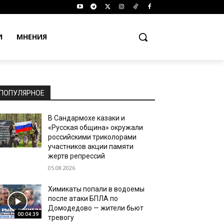
И
МНЕНИЯ
ПОПУЛЯРНОЕ
В Сандармохе казаки и
«Русская община» окружали
российскими триколорами
участников акции памяти
жертв репрессий
05.08.2026
Химикаты попали в водоемы
после атаки БПЛА по
Домодедово — жители бьют
00:04:39
тревогу