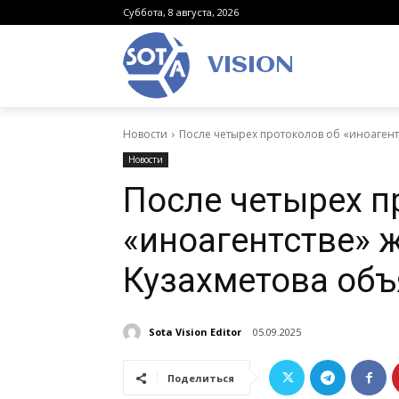
Суббота, 8 августа, 2026
VISION
Новости
После четырех протоколов об «иноагент
Новости
После четырех п
«иноагентстве» 
Кузахметова объ
Sota Vision Editor
05.09.2025
Поделиться