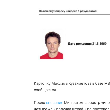
Карточку Максима Кузахметова в базе М
сообщается.
После
внесения
Минюстом в реестр «инос
четырежды получал штрафы по протокола