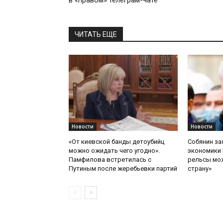
в «правом» телеграм-чате
ЧИТАТЬ ЕЩЕ
Новости
Новости
«От киевской банды детоубийц
Собянин за
можно ожидать чего угодно».
экономики 
Памфилова встретилась с
рельсы мож
Путиным после жеребьевки партий
страну»