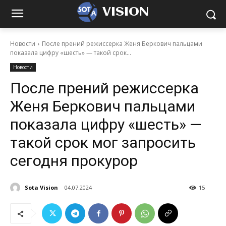
VISION
Новости
После прений режиссерка Женя Беркович пальцами
показала цифру «шесть» — такой срок...
Новости
После прений режиссерка
Женя Беркович пальцами
показала цифру «шесть» —
такой срок мог запросить
сегодня прокурор
Sota Vision
04.07.2024
15