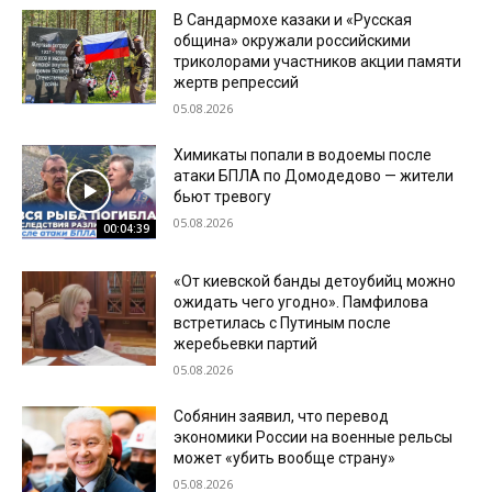
В Сандармохе казаки и «Русская
община» окружали российскими
триколорами участников акции памяти
жертв репрессий
05.08.2026
Химикаты попали в водоемы после
атаки БПЛА по Домодедово — жители
бьют тревогу
05.08.2026
00:04:39
«От киевской банды детоубийц можно
ожидать чего угодно». Памфилова
встретилась с Путиным после
жеребьевки партий
05.08.2026
Собянин заявил, что перевод
экономики России на военные рельсы
может «убить вообще страну»
05.08.2026