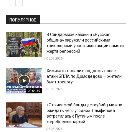
ПОПУЛЯРНОЕ
В Сандармохе казаки и «Русская
община» окружали российскими
триколорами участников акции памяти
жертв репрессий
05.08.2026
Химикаты попали в водоемы после
атаки БПЛА по Домодедово — жители
бьют тревогу
05.08.2026
00:04:39
«От киевской банды детоубийц можно
ожидать чего угодно». Памфилова
встретилась с Путиным после
жеребьевки партий
05.08.2026