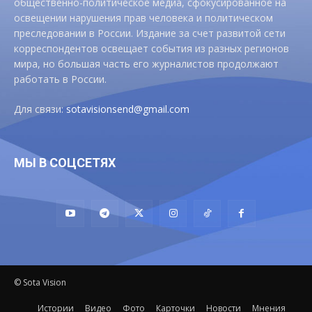
общественно-политическое медиа, сфокусированное на
освещении нарушения прав человека и политическом
преследовании в России. Издание за счет развитой сети
корреспондентов освещает события из разных регионов
мира, но большая часть его журналистов продолжают
работать в России.
Для связи:
sotavisionsend@gmail.com
МЫ В СОЦСЕТЯХ
© Sota Vision
Истории
Видео
Фото
Карточки
Новости
Мнения