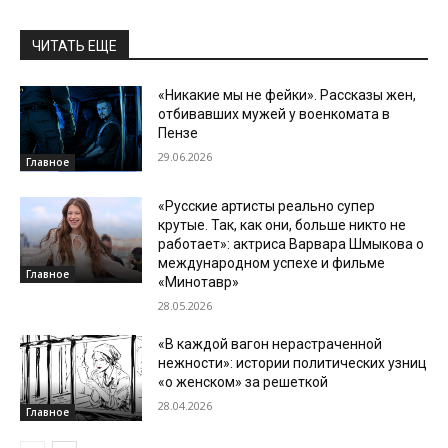
ЧИТАТЬ ЕЩЕ
«Никакие мы не фейки». Рассказы жен,
отбивавших мужей у военкомата в
Пензе
29.06.2026
Главное
«Русские артисты реально супер
крутые. Так, как они, больше никто не
работает»: актриса Варвара Шмыкова о
международном успехе и фильме
Главное
«Минотавр»
28.05.2026
«В каждой вагон нерастраченной
нежности»: истории политических узниц
«о женском» за решеткой
28.04.2026
Главное