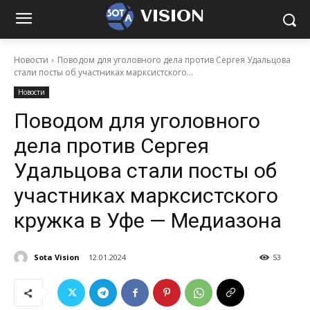
VISION
Новости
Поводом для уголовного дела против Сергея Удальцова
стали посты об участниках марксистского...
Новости
Поводом для уголовного
дела против Сергея
Удальцова стали посты об
участниках марксистского
кружка в Уфе — Медиазона
Sota Vision
12.01.2024
53