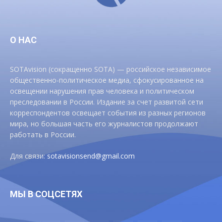
О НАС
SOTAvision (сокращенно SOTA) — российское независимое
общественно-политическое медиа, сфокусированное на
освещении нарушения прав человека и политическом
преследовании в России. Издание за счет развитой сети
корреспондентов освещает события из разных регионов
мира, но большая часть его журналистов продолжают
работать в России.
Для связи:
sotavisionsend@gmail.com
МЫ В СОЦСЕТЯХ