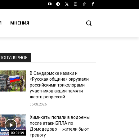
И
МНЕНИЯ
ПОПУЛЯРНОЕ
В Сандармохе казаки и
«Русская община» окружали
российскими триколорами
участников акции памяти
жертв репрессий
05.08.2026
Химикаты попали в водоемы
после атаки БПЛА по
Домодедово — жители бьют
00:04:39
тревогу