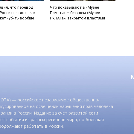
явил, что перевод
Что показывают в «Музее
России на военные
Памяти» — бывшем «Музее
ет «убить вообще
ГУЛАГа», закрытом властями
 SOTA) — российское независимое общественно-
окусированное на освещении нарушения прав человека
вании в России. Издание за счет развитой сети
ет события из разных регионов мира, но большая
родолжают работать в России.