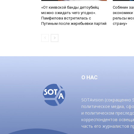
«От киевской банды детоубийц
Собянин за
можно ожидать чего угодно».
экономики 
Памфилова встретилась с
рельсы мож
Путиным после жеребьевки партий
страну»
О НАС
SOTAvision (сокращенно
политическое медиа, сф
и политическом преследо
корреспондентов освеща
часть его журналистов п