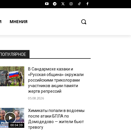
И
МНЕНИЯ
ПОПУЛЯРНОЕ
В Сандармохе казаки и
«Русская община» окружали
российскими триколорами
участников акции памяти
жертв репрессий
05.08.2026
Химикаты попали в водоемы
после атаки БПЛА по
Домодедово — жители бьют
00:04:39
тревогу