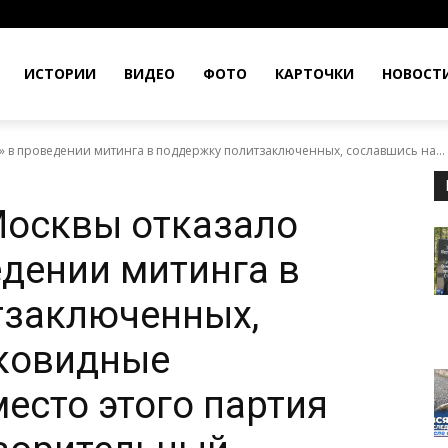
ИСТОРИИ
ВИДЕО
ФОТО
КАРТОЧКИ
НОВОСТ
» в проведении митинга в поддержку политзаключенных, сославшись на...
Москвы отказало
едении митинга в
тзаключенных,
«ковидные
есто этого партия