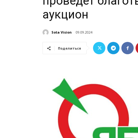
проведет благо
аукцион
Sota Vision
09.09.2024
Поделиться