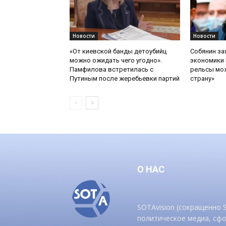
Новости
Новости
«От киевской банды детоубийц
Собянин за
можно ожидать чего угодно».
экономики 
Памфилова встретилась с
рельсы мож
Путиным после жеребьевки партий
страну»
О НАС
SOTAvision (сокращенно
политическое медиа, сф