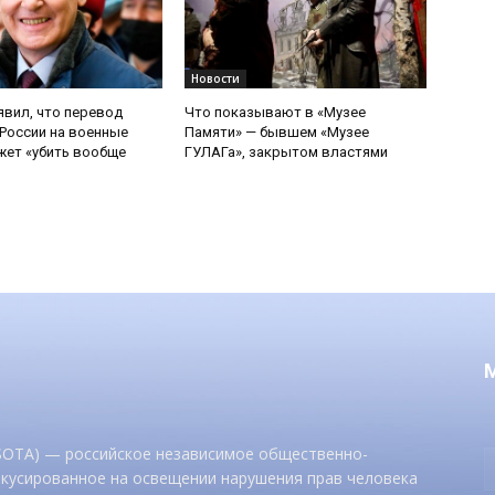
Новости
явил, что перевод
Что показывают в «Музее
России на военные
Памяти» — бывшем «Музее
ет «убить вообще
ГУЛАГа», закрытом властями
 SOTA) — российское независимое общественно-
окусированное на освещении нарушения прав человека