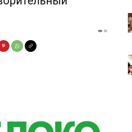
творительный
30