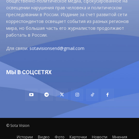
общественно-политическое медиа, сфокусированное на
освещении нарушения прав человека и политическом
преследовании в России. Издание за счет развитой сети
корреспондентов освещает события из разных регионов
мира, но большая часть его журналистов продолжают
работать в России.
Для связи:
sotavisionsend@gmail.com
МЫ В СОЦСЕТЯХ
© Sota Vision
Истории
Видео
Фото
Карточки
Новости
Мнения