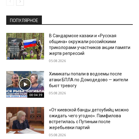
ПОПУЛЯРНОЕ
В Сандармохе казаки и «Русская
община» окружали российскими
триколорами участников акции памяти
жертв репрессий
05.08.2026
Химикаты попали в водоемы после
атаки БПЛА по Домодедово — жители
бьют тревогу
05.08.2026
00:04:39
«От киевской банды детоубийц можно
ожидать чего угодно». Памфилова
встретилась с Путиным после
жеребьевки партий
05.08.2026