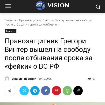
VISION
Главное
Правозащитник Грегори Винтер вышел на свободу
после отбывания срока за «фейки» о...
Главное
Правозащитник Грегори
Винтер вышел на свободу
после отбывания срока за
«фейки» о ВС РФ
Sota Vision Editor
30.12.2025
67