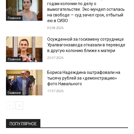
годам колонии по делу о
вымогательстве. Экс-мундеп осталась
на свободе — суд зачел срок, отбытый
Главное
ею в СИЗО
05.08.2026
Осужденной за госизмену сотруднице
Уралвагонзавода отказали в переводе
в другую колонию ближе к матери
23.07.2026
Главное
Бориса Надеждина оштрафовали на
тысячу рублей за «демонстрацию»
фото Навального
17.07.2026
Главное
ПОПУЛЯРНОЕ