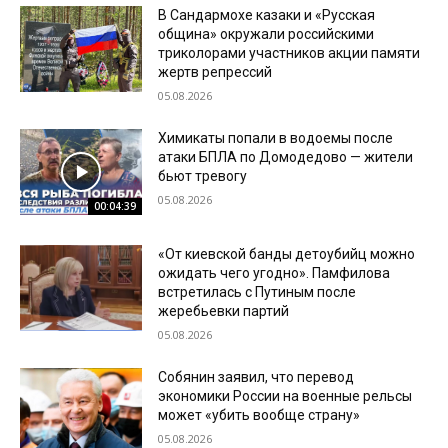
В Сандармохе казаки и «Русская
община» окружали российскими
триколорами участников акции памяти
жертв репрессий
05.08.2026
Химикаты попали в водоемы после
атаки БПЛА по Домодедово — жители
бьют тревогу
05.08.2026
00:04:39
«От киевской банды детоубийц можно
ожидать чего угодно». Памфилова
встретилась с Путиным после
жеребьевки партий
05.08.2026
Собянин заявил, что перевод
экономики России на военные рельсы
может «убить вообще страну»
05.08.2026