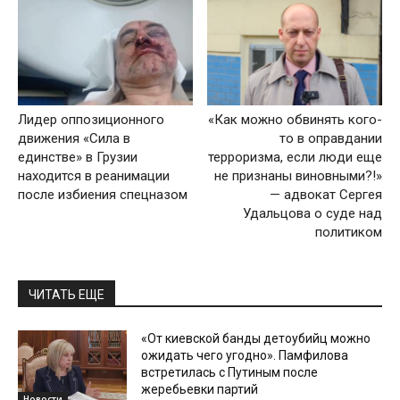
Лидер оппозиционного
«Как можно обвинять кого-
движения «Сила в
то в оправдании
единстве» в Грузии
терроризма, если люди еще
находится в реанимации
не признаны виновными?!»
после избиения спецназом
— адвокат Сергея
Удальцова о суде над
политиком
ЧИТАТЬ ЕЩЕ
«От киевской банды детоубийц можно
ожидать чего угодно». Памфилова
встретилась с Путиным после
жеребьевки партий
Новости