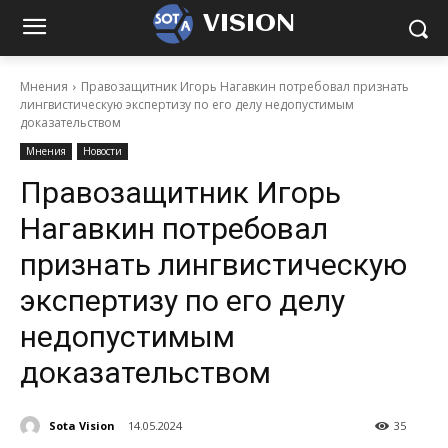
VISION
Мнения
Правозащитник Игорь Нагавкин потребовал признать
лингвистическую экспертизу по его делу недопустимым
доказательством
Мнения
Новости
Правозащитник Игорь
Нагавкин потребовал
признать лингвистическую
экспертизу по его делу
недопустимым
доказательством
Sota Vision
14.05.2024
35