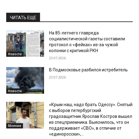
ЧИТАТЬ ЕЩЕ
На 85-летнего главреда
социалистической газеты составили
протокол о «фейках» из-за чужой
колонки с критикой РКН
Новости
23.07.2026
В Подмосковье разбился истребитель
23.07.2026
Новости
«Крым наш, надо брать Одессу». Снятый
с выборов петербургский
градозащитник Ярослав Костров вышел
из спецприемника. Выяснилось, что он
Мнения
поддерживает «СВО», в отличие от
«единоросски»,...