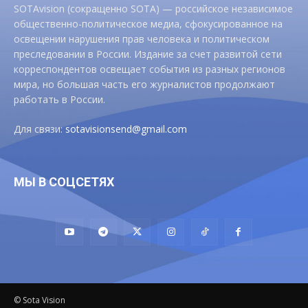
SOTAvision (сокращенно SOTA) — российское независимое
общественно-политическое медиа, сфокусированное на
освещении нарушения прав человека и политическом
преследовании в России. Издание за счет развитой сети
корреспондентов освещает события из разных регионов
мира, но большая часть его журналистов продолжают
работать в России.
Для связи:
sotavisionsend@gmail.com
МЫ В СОЦСЕТЯХ
© Sota Vision