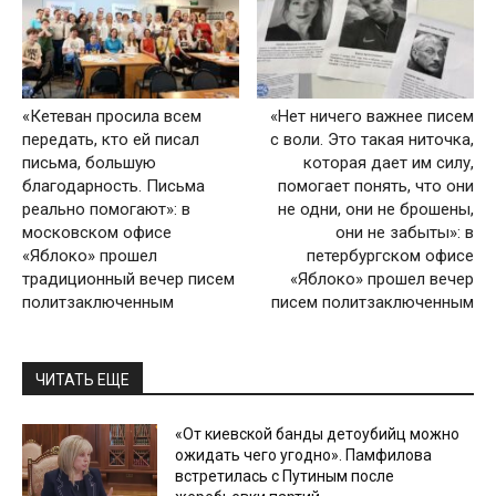
«Кетеван просила всем
«Нет ничего важнее писем
передать, кто ей писал
с воли. Это такая ниточка,
письма, большую
которая дает им силу,
благодарность. Письма
помогает понять, что они
реально помогают»: в
не одни, они не брошены,
московском офисе
они не забыты»: в
«Яблоко» прошел
петербургском офисе
традиционный вечер писем
«Яблоко» прошел вечер
политзаключенным
писем политзаключенным
ЧИТАТЬ ЕЩЕ
«От киевской банды детоубийц можно
ожидать чего угодно». Памфилова
встретилась с Путиным после