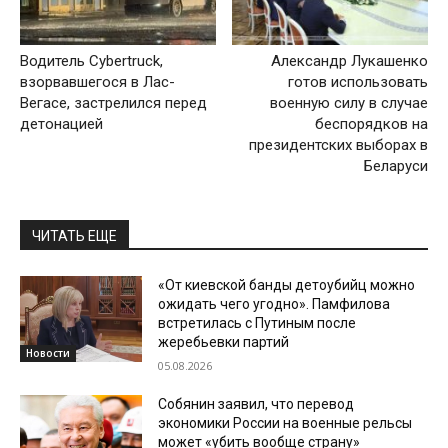
Водитель Cybertruck,
Александр Лукашенко
взорвавшегося в Лас-
готов использовать
Вегасе, застрелился перед
военную силу в случае
детонацией
беспорядков на
президентских выборах в
Беларуси
ЧИТАТЬ ЕЩЕ
«От киевской банды детоубийц можно
ожидать чего угодно». Памфилова
встретилась с Путиным после
жеребьевки партий
Новости
05.08.2026
Собянин заявил, что перевод
экономики России на военные рельсы
может «убить вообще страну»