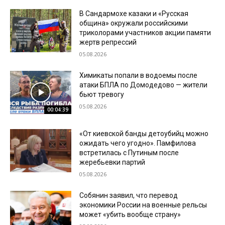
В Сандармохе казаки и «Русская
община» окружали российскими
триколорами участников акции памяти
жертв репрессий
05.08.2026
Химикаты попали в водоемы после
атаки БПЛА по Домодедово — жители
бьют тревогу
05.08.2026
00:04:39
«От киевской банды детоубийц можно
ожидать чего угодно». Памфилова
встретилась с Путиным после
жеребьевки партий
05.08.2026
Собянин заявил, что перевод
экономики России на военные рельсы
может «убить вообще страну»