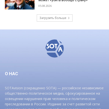
может «убить вообще страну»
05.08.2026
Загрузить больше
О НАС
SOTAvision (сокращенно SOTA) — российское независимое
общественно-политическое медиа, сфокусированное на
освещении нарушения прав человека и политическом
преследовании в России. Издание за счет развитой сети