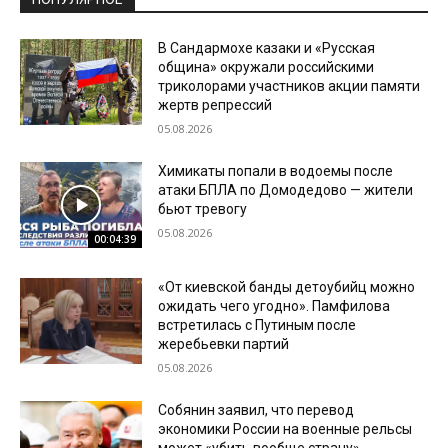
В Сандармохе казаки и «Русская
община» окружали российскими
триколорами участников акции памяти
жертв репрессий
05.08.2026
Химикаты попали в водоемы после
атаки БПЛА по Домодедово — жители
бьют тревогу
05.08.2026
00:04:39
«От киевской банды детоубийц можно
ожидать чего угодно». Памфилова
встретилась с Путиным после
жеребьевки партий
05.08.2026
Собянин заявил, что перевод
экономики России на военные рельсы