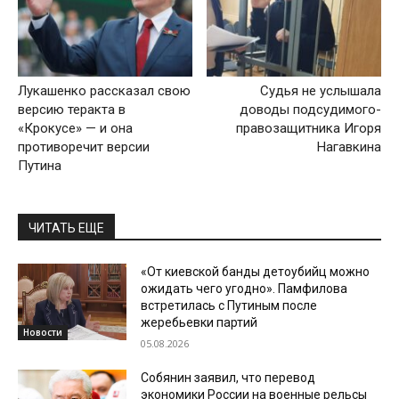
Лукашенко рассказал свою
Судья не услышала
версию теракта в
доводы подсудимого-
«Крокусе» — и она
правозащитника Игоря
противоречит версии
Нагавкина
Путина
ЧИТАТЬ ЕЩЕ
«От киевской банды детоубийц можно
ожидать чего угодно». Памфилова
встретилась с Путиным после
жеребьевки партий
Новости
05.08.2026
Собянин заявил, что перевод
экономики России на военные рельсы