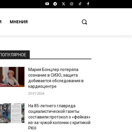
И
МНЕНИЯ
ПОПУЛЯРНОЕ
Мария Бонцлер потеряла
сознание в СИЗО, защита
добивается обследования в
кардиоцентре
23.07.2026
На 85-летнего главреда
социалистической газеты
составили протокол о «фейках»
из-за чужой колонки с критикой
РКН