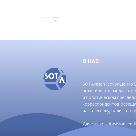
О НАС
SOTAvision (сокращенно
политическое медиа, сф
и политическом преследо
корреспондентов освеща
часть его журналистов п
Для связи:
sotavisionsen