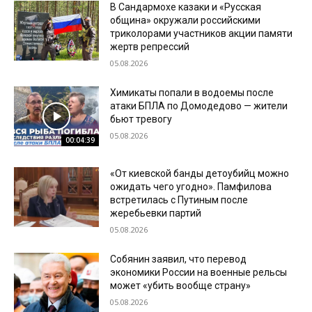
В Сандармохе казаки и «Русская
община» окружали российскими
триколорами участников акции памяти
жертв репрессий
05.08.2026
Химикаты попали в водоемы после
атаки БПЛА по Домодедово — жители
бьют тревогу
05.08.2026
00:04:39
«От киевской банды детоубийц можно
ожидать чего угодно». Памфилова
встретилась с Путиным после
жеребьевки партий
05.08.2026
Собянин заявил, что перевод
экономики России на военные рельсы
может «убить вообще страну»
05.08.2026