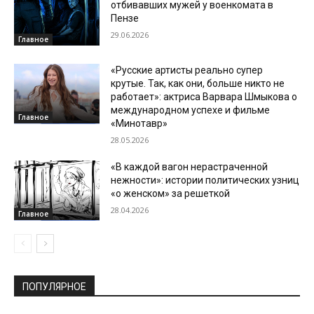
отбивавших мужей у военкомата в
Пензе
29.06.2026
Главное
«Русские артисты реально супер
крутые. Так, как они, больше никто не
работает»: актриса Варвара Шмыкова о
международном успехе и фильме
Главное
«Минотавр»
28.05.2026
«В каждой вагон нерастраченной
нежности»: истории политических узниц
«о женском» за решеткой
28.04.2026
Главное
ПОПУЛЯРНОЕ