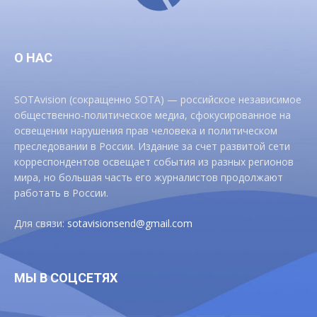
О НАС
SOTAvision (сокращенно SOTA) — российское независимое
общественно-политическое медиа, сфокусированное на
освещении нарушения прав человека и политическом
преследовании в России. Издание за счет развитой сети
корреспондентов освещает события из разных регионов
мира, но большая часть его журналистов продолжают
работать в России.
Для связи:
sotavisionsend@gmail.com
МЫ В СОЦСЕТЯХ