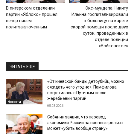
В питерском отделении
Экс-мундепа Никиту
партии «Яблоко» прошел
Ильина госпитализировали
вечер писем
в больницу на карете
политзаключенным
скорой помощи после двух
суток, проведенных в
отделе полиции
«Войковское»
ЧИТАТЬ ЕЩЕ
«От киевской банды детоубийц можно
ожидать чего угодно». Памфилова
встретилась с Путиным после
жеребьевки партий
Новости
05.08.2026
Собянин заявил, что перевод
экономики России на военные рельсы
может «убить вообще страну»